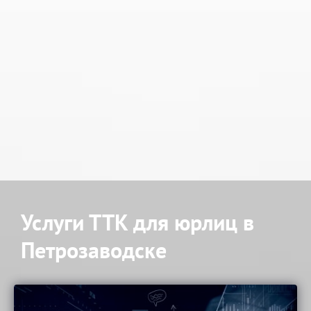
Услуги ТТК для юрлиц в
Петрозаводске