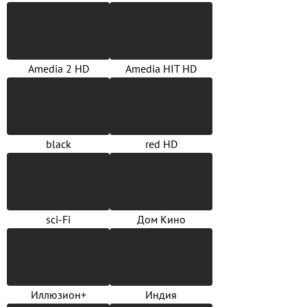
Amedia 2 HD
Amedia HIT HD
black
red HD
sci-Fi
Дом Кино
Иллюзион+
Индия