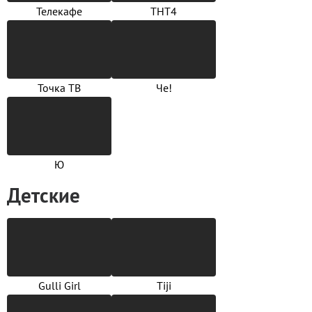
Телекафе
ТНТ4
Точка ТВ
Че!
Ю
Детские
Gulli Girl
Tiji