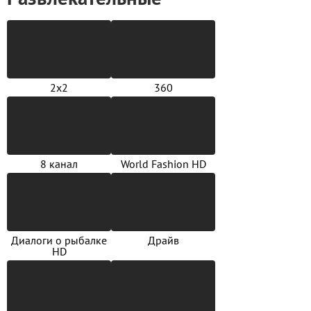
2х2
360
8 канал
World Fashion HD
Диалоги о рыбалке
Драйв
HD