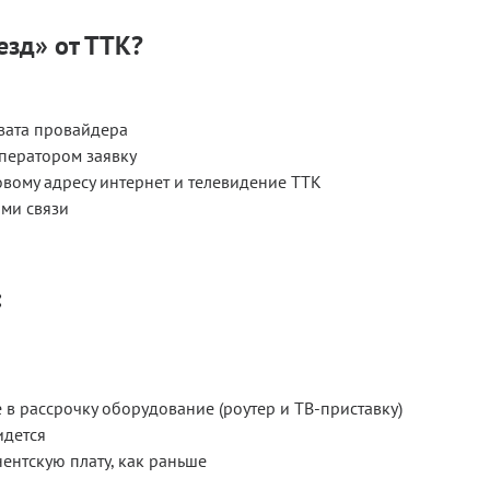
езд» от ТТК?
хвата провайдера
оператором заявку
вому адресу интернет и телевидение ТТК
ми связи
:
в рассрочку оборудование (роутер и ТВ-приставку)
идется
ентскую плату, как раньше