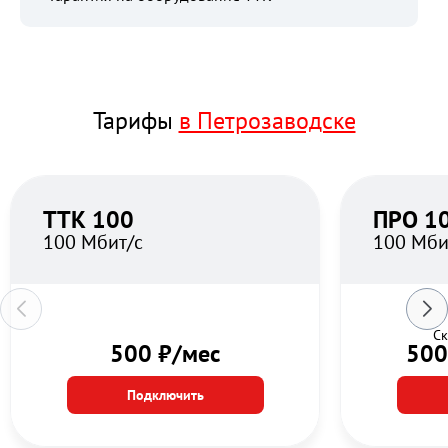
Тарифы
в Петрозаводске
ТТК 100
ПРО 1
100 Мбит/с
100 Мби
Ск
500 ₽/мес
500
Подключить